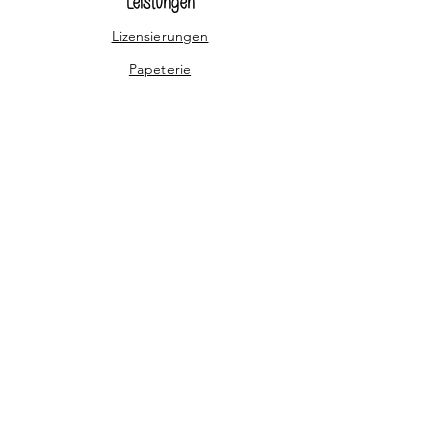
Leistungen
Lizensierungen
Papeterie
Illustrationen
Patterndesign / Muster
Gif-Animation
Digitale Produkte
Infos
AGB
Zahlung & Versand
Kontakt
Datenschutzerklärung
Impressum