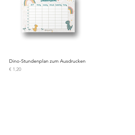
Dino-Stundenplan zum Ausdrucken
Preis
€ 1,20
inkl. USt