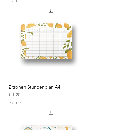
inkl. USt
Zitronen Stundenplan A4
Preis
€ 1,20
inkl. USt